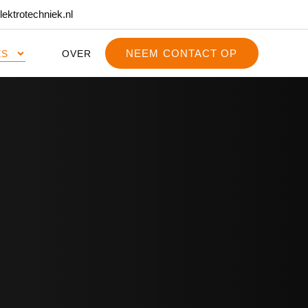
lektrotechniek.nl
NEEM CONTACT OP
ES
OVER